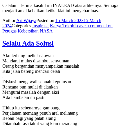
Catatan : Terima kasih Tim INALEAD atas artikelnya. Semoga
menjadi amal kebaikan ketika kiat ini menyebar luas.
Author
Ari Wijaya
Posted on
15 March 2023
15 March
2024
Categories
Inspirasi
,
Karya Tokoh
Leave a comment
on
Petugas Kebersihan NASA
Selalu Ada Solusi
Aku terbang melintasi awan
Mendarat mulus disambut senyuman
Orang bergantian menyampaikan masalah
Kita jalan bareng mencari celah
.
Diskusi mengawali sebuah keputusan
Rencana pun mulai dijalankan
Mengurai masalah dengan aksi
Ada hambatan itu pasti
.
Hidup itu sebenarnya gampang
Perjalanan memang penuh aral melintang
Beban bagi yang patah arang
Ditambah rasa takut yang kian meradang
.