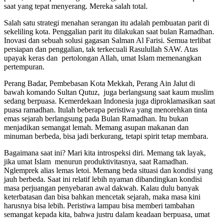
saat yang tepat menyerang. Mereka salah total.
Salah satu strategi menahan serangan itu adalah pembuatan parit di
sekeliling kota. Penggalian parit itu dilakukan saat bulan Ramadhan.
Inovasi dan sebuah solusi gagasan Salman Al Farisi. Semua terlibat
persiapan dan penggalian, tak terkecuali Rasulullah SAW. Atas
upayak keras dan pertolongan Allah, umat Islam memenangkan
pertempuran.
Perang Badar, Pembebasan Kota Mekkah, Perang Ain Jalut di
bawah komando Sultan Qutuz, juga berlangsung saat kaum muslim
sedang berpuasa. Kemerdekaan Indonesia juga diproklamasikan saat
puasa ramadhan. Itulah beberapa peristiwa yang menorehkan tinta
emas sejarah berlangsung pada Bulan Ramadhan. Itu bukan
menjadikan semangat lemah. Memang asupan makanan dan
minuman berbeda, bisa jadi berkurang, tetapi spirit tetap membara.
Bagaimana saat ini? Mari kita introspeksi diri. Memang tak layak,
jika umat Islam menurun produktivitasnya, saat Ramadhan.
Nglemprek alias lemas letoi. Memang beda situasi dan kondisi yang
jauh berbeda. Saat ini relatif lebih nyaman dibandingkan kondisi
masa perjuangan penyebaran awal dakwah. Kalau dulu banyak
keterbatasan dan bisa bahkan mencetak sejarah, maka masa kini
harusnya bisa lebih. Peristiwa lampau bisa memberi tambahan
semangat kepada kita, bahwa justru dalam keadaan berpuasa, umat