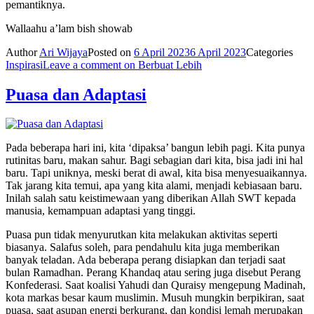
pemantiknya.
Wallaahu a’lam bish showab
Author
Ari Wijaya
Posted on
6 April 2023
6 April 2023
Categories
Inspirasi
Leave a comment
on Berbuat Lebih
Puasa dan Adaptasi
Pada beberapa hari ini, kita ‘dipaksa’ bangun lebih pagi. Kita punya
rutinitas baru, makan sahur. Bagi sebagian dari kita, bisa jadi ini hal
baru. Tapi uniknya, meski berat di awal, kita bisa menyesuaikannya.
Tak jarang kita temui, apa yang kita alami, menjadi kebiasaan baru.
Inilah salah satu keistimewaan yang diberikan Allah SWT kepada
manusia, kemampuan adaptasi yang tinggi.
Puasa pun tidak menyurutkan kita melakukan aktivitas seperti
biasanya. Salafus soleh, para pendahulu kita juga memberikan
banyak teladan. Ada beberapa perang disiapkan dan terjadi saat
bulan Ramadhan. Perang Khandaq atau sering juga disebut Perang
Konfederasi. Saat koalisi Yahudi dan Quraisy mengepung Madinah,
kota markas besar kaum muslimin. Musuh mungkin berpikiran, saat
puasa, saat asupan energi berkurang, dan kondisi lemah merupakan