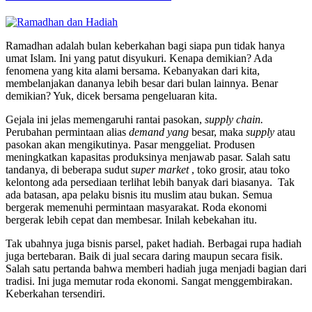
Ramadhan adalah bulan keberkahan bagi siapa pun tidak hanya
umat Islam. Ini yang patut disyukuri. Kenapa demikian? Ada
fenomena yang kita alami bersama. Kebanyakan dari kita,
membelanjakan dananya lebih besar dari bulan lainnya. Benar
demikian? Yuk, dicek bersama pengeluaran kita.
Gejala ini jelas memengaruhi rantai pasokan,
supply chain.
Perubahan permintaan alias
demand yang
besar, maka
supply
atau
pasokan akan mengikutinya. Pasar menggeliat. Produsen
meningkatkan kapasitas produksinya menjawab pasar. Salah satu
tandanya, di beberapa sudut
super market
, toko grosir, atau toko
kelontong ada persediaan terlihat lebih banyak dari biasanya. Tak
ada batasan, apa pelaku bisnis itu muslim atau bukan. Semua
bergerak memenuhi permintaan masyarakat. Roda ekonomi
bergerak lebih cepat dan membesar. Inilah kebekahan itu.
Tak ubahnya juga bisnis parsel, paket hadiah. Berbagai rupa hadiah
juga bertebaran. Baik di jual secara daring maupun secara fisik.
Salah satu pertanda bahwa memberi hadiah juga menjadi bagian dari
tradisi. Ini juga memutar roda ekonomi. Sangat menggembirakan.
Keberkahan tersendiri.