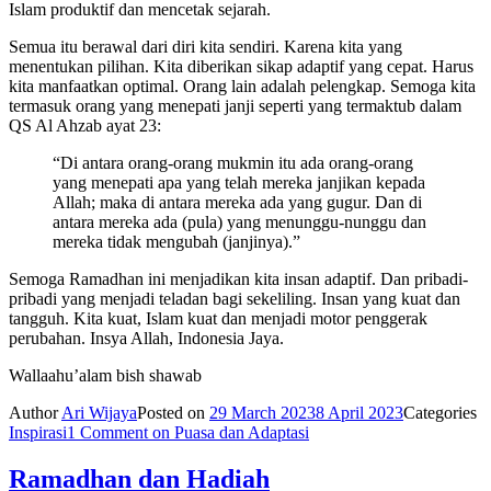
Islam produktif dan mencetak sejarah.
Semua itu berawal dari diri kita sendiri. Karena kita yang
menentukan pilihan. Kita diberikan sikap adaptif yang cepat. Harus
kita manfaatkan optimal. Orang lain adalah pelengkap. Semoga kita
termasuk orang yang menepati janji seperti yang termaktub dalam
QS Al Ahzab ayat 23:
“Di antara orang-orang mukmin itu ada orang-orang
yang menepati apa yang telah mereka janjikan kepada
Allah; maka di antara mereka ada yang gugur. Dan di
antara mereka ada (pula) yang menunggu-nunggu dan
mereka tidak mengubah (janjinya).”
Semoga Ramadhan ini menjadikan kita insan adaptif. Dan pribadi-
pribadi yang menjadi teladan bagi sekeliling. Insan yang kuat dan
tangguh. Kita kuat, Islam kuat dan menjadi motor penggerak
perubahan. Insya Allah, Indonesia Jaya.
Wallaahu’alam bish shawab
Author
Ari Wijaya
Posted on
29 March 2023
8 April 2023
Categories
Inspirasi
1 Comment
on Puasa dan Adaptasi
Ramadhan dan Hadiah