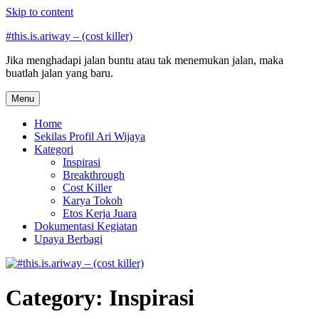
Skip to content
#this.is.ariway – (cost killer)
Jika menghadapi jalan buntu atau tak menemukan jalan, maka
buatlah jalan yang baru.
Menu
Home
Sekilas Profil Ari Wijaya
Kategori
Inspirasi
Breakthrough
Cost Killer
Karya Tokoh
Etos Kerja Juara
Dokumentasi Kegiatan
Upaya Berbagi
Category: Inspirasi