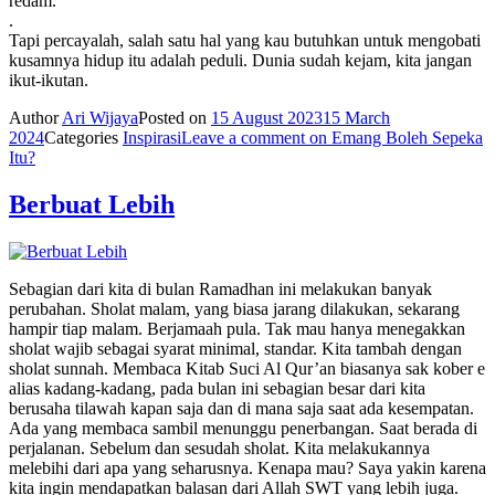
redam.
.
Tapi percayalah, salah satu hal yang kau butuhkan untuk mengobati
kusamnya hidup itu adalah peduli. Dunia sudah kejam, kita jangan
ikut-ikutan.
Author
Ari Wijaya
Posted on
15 August 2023
15 March
2024
Categories
Inspirasi
Leave a comment
on Emang Boleh Sepeka
Itu?
Berbuat Lebih
Sebagian dari kita di bulan Ramadhan ini melakukan banyak
perubahan. Sholat malam, yang biasa jarang dilakukan, sekarang
hampir tiap malam. Berjamaah pula. Tak mau hanya menegakkan
sholat wajib sebagai syarat minimal, standar. Kita tambah dengan
sholat sunnah. Membaca Kitab Suci Al Qur’an biasanya sak kober e
alias kadang-kadang, pada bulan ini sebagian besar dari kita
berusaha tilawah kapan saja dan di mana saja saat ada kesempatan.
Ada yang membaca sambil menunggu penerbangan. Saat berada di
perjalanan. Sebelum dan sesudah sholat. Kita melakukannya
melebihi dari apa yang seharusnya. Kenapa mau? Saya yakin karena
kita ingin mendapatkan balasan dari Allah SWT yang lebih juga.