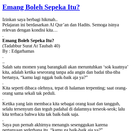
Emang Boleh Sepeka Itu?
Izinkan saya berbagi hikmah..
Pelajaran ini berdasarkan Al Qur’an dan Hadits. Semoga isinya
relevan dengan kondisi kita…
.
Emang Boleh Sepeka Itu?
(Tadabbur Surat At Taubah 40)
By : Edgarhamas
.
..
Salah satu momen yang barangkali akan meruntuhkan ‘sok kuatnya’
kita, adalah ketika seseorang tanpa ada angin dan badai tiba-tiba
bertanya, “kamu lagi nggak baik-baik aja ya?”
.
Kita seperti dibaca olehnya, tepat di halaman terpenting; saat orang-
orang sama sekali tak peduli.
.
Ketika yang lain membaca kita sebagai orang kuat dan tangguh,
selalu tersenyum dan teguh padahal di dalamnya terseok-seok; lalu
kita terbaca bahwa kita tak baik-baik saja.
.
Saya pun pernah akhirnya menangis sesenggukan karena
pertanyaan sederhana itu, “kamu ga baik-baik aja ya?”