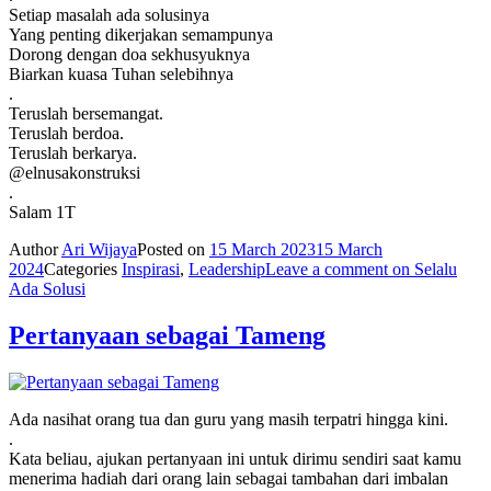
Setiap masalah ada solusinya
Yang penting dikerjakan semampunya
Dorong dengan doa sekhusyuknya
Biarkan kuasa Tuhan selebihnya
.
Teruslah bersemangat.
Teruslah berdoa.
Teruslah berkarya.
@elnusakonstruksi
.
Salam 1T
Author
Ari Wijaya
Posted on
15 March 2023
15 March
2024
Categories
Inspirasi
,
Leadership
Leave a comment
on Selalu
Ada Solusi
Pertanyaan sebagai Tameng
Ada nasihat orang tua dan guru yang masih terpatri hingga kini.
.
Kata beliau, ajukan pertanyaan ini untuk dirimu sendiri saat kamu
menerima hadiah dari orang lain sebagai tambahan dari imbalan