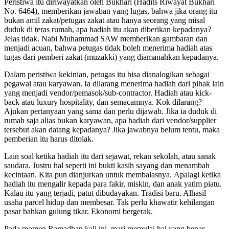
Peristiwa itu diriwayatkan oleh Bukhari (Hadits Riwayat Bukhari
No. 6464), memberikan jawaban yang lugas, bahwa jika orang itu
bukan amil zakat/petugas zakat atau hanya seorang yang misal
duduk di teras rumah, apa hadiah itu akan diberikan kepadanya?
Jelas tidak. Nabi Muhammad SAW memberikan gambaran dan
menjadi acuan, bahwa petugas tidak boleh menerima hadiah atas
tugas dari pemberi zakat (muzakki) yang diamanahkan kepadanya.
Dalam peristiwa kekinian, petugas itu bisa dianalogikan sebagai
pegawai atau karyawan. Ia dilarang menerima hadiah dari pihak lain
yang menjadi vendor/pemasok/sub-contractor. Hadiah atau kick-
back atau luxury hospitality, dan semacamnya. Kok dilarang?
Ajukan pertanyaan yang sama dan perlu dijawab. Jika ia duduk di
rumah saja alias bukan karyawan, apa hadiah dari vendor/supplier
tersebut akan datang kepadanya? Jika jawabnya belum tentu, maka
pemberian itu harus ditolak.
Lain soal ketika hadiah itu dari sejawat, rekan sekolah, atau sanak
saudara. Justru hal seperti ini bukti kasih sayang dan menambah
kecintaan. Kita pun dianjurkan untuk membalasnya.
Apalagi ketika
hadiah itu mengalir kepada para fakir, miskin, dan anak yatim piatu.
Kalau itu yang terjadi, patut dibudayakan. Tradisi baru. Alhasil
usaha parcel hidup dan membesar. Tak perlu khawatir kehilangan
pasar bahkan gulung tikar. Ekonomi bergerak.
Pada momen Ramadhan kali ini, mari memulai hal yang benar.