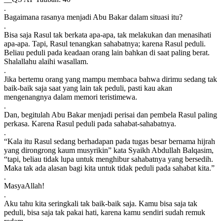
.
Bagaimana rasanya menjadi Abu Bakar dalam situasi itu?
.
Bisa saja Rasul tak berkata apa-apa, tak melakukan dan menasihati
apa-apa. Tapi, Rasul tenangkan sahabatnya; karena Rasul peduli.
Beliau peduli pada keadaan orang lain bahkan di saat paling berat.
Shalallahu alaihi wasallam.
.
Jika bertemu orang yang mampu membaca bahwa dirimu sedang tak
baik-baik saja saat yang lain tak peduli, pasti kau akan
mengenangnya dalam memori teristimewa.
.
Dan, begitulah Abu Bakar menjadi perisai dan pembela Rasul paling
perkasa. Karena Rasul peduli pada sahabat-sahabatnya.
.
“Kala itu Rasul sedang berhadapan pada tugas besar bernama hijrah
yang dirongrong kaum musyrikin” kata Syaikh Abdullah Balqasim,
“tapi, beliau tidak lupa untuk menghibur sahabatnya yang bersedih.
Maka tak ada alasan bagi kita untuk tidak peduli pada sahabat kita.”
.
MasyaAllah!
.
Aku tahu kita seringkali tak baik-baik saja. Kamu bisa saja tak
peduli, bisa saja tak pakai hati, karena kamu sendiri sudah remuk