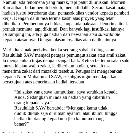
Namun, ada fenomena yang marak, tapi patut diluruskan. Momen
Ramadhan, bulan penuh berkah, menjadi dalih. Secara kasat mata,
hadiah justru bertebaran dari pemasok alias vendor kepada pemberi
kerja. Dengan dalih rasa terima kasih atas proyek yang telah
diberikan. Pemberiannya ikhlas, tanpa ada paksaan. Penerima tidak
pernah meminta, tapi dikirimi. Dan banyak lagi justifikasi lainnya.
Di samping itu, ada juga hadiah dari bawahan atau
subordinate
kepada atasannya. Dengan alasan loyalitas atau dalih lainnya.
Mari kita simak peristiwa ketika seorang sabahat ditugaskan
Rasulullah SAW menjadi petugas pemungut zakat atau amil zakat.
Ia menjalankan tugas dengan sangat baik. Ketika bertemu salah satu
muzakki atau wajib zakat, ia diberikan hadiah, setelah usai
menerima zakat dari muzakki tersebut. Petugas ini mengabarkan
kepada Nabi Muhammad SAW, sekaligus ingin mendapatkan
persetujuan atas penerimaan hadiah tersebut.
”Ini zakat yang saya kumpulkan, saya serahkan kepada
Anda. Sedangkan ini adalah hadiah yang diberikan
orang kepada saya.”
Rasulullah SAW bersabda: “Mengapa kamu tidak
duduk-duduk saja di rumah ayahmu atau ibumu hingga
hadiah itu datang kepadamu jika kamu memang
benar?”