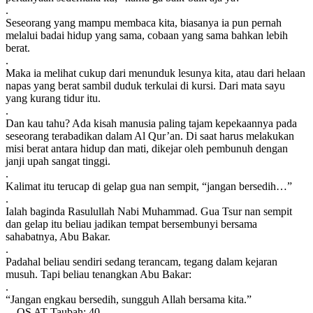
.
Seseorang yang mampu membaca kita, biasanya ia pun pernah
melalui badai hidup yang sama, cobaan yang sama bahkan lebih
berat.
.
Maka ia melihat cukup dari menunduk lesunya kita, atau dari helaan
napas yang berat sambil duduk terkulai di kursi. Dari mata sayu
yang kurang tidur itu.
.
Dan kau tahu? Ada kisah manusia paling tajam kepekaannya pada
seseorang terabadikan dalam Al Qur’an. Di saat harus melakukan
misi berat antara hidup dan mati, dikejar oleh pembunuh dengan
janji upah sangat tinggi.
.
Kalimat itu terucap di gelap gua nan sempit, “jangan bersedih…”
.
Ialah baginda Rasulullah Nabi Muhammad. Gua Tsur nan sempit
dan gelap itu beliau jadikan tempat bersembunyi bersama
sahabatnya, Abu Bakar.
.
Padahal beliau sendiri sedang terancam, tegang dalam kejaran
musuh. Tapi beliau tenangkan Abu Bakar:
.
“Jangan engkau bersedih, sungguh Allah bersama kita.”
__QS AT Taubah: 40