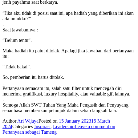
jerih payahmu saat berkarya.
.
“Jika aku tidak di posisi saat ini, apa hadiah yang diberikan ini akan
ada untukku?”
.
Saat jawabannya :
“Belum tentu”.
Maka hadiah itu patut ditolak. Apalagi jika jawaban dari pertanyaan
itu:
“Tidak bakal”.
So, pemberian itu harus ditolak.
.
Pertanyaan semacam itu, salah satu filter untuk mencegah diri
menerima gratifikasi, luxury hospitality, atau valuable gift lainnya.
.
Semoga Allah SWT Tuhan Yang Maha Pengasih dan Penyayang
senantiasa memberikan petunjuk dalam setiap langkah kita.
Author
Ari Wijaya
Posted on
15 January 2023
15 March
2024
Categories
Inspirasi
,
Leadership
Leave a comment
on
Pertanyaan sebagai Tameng