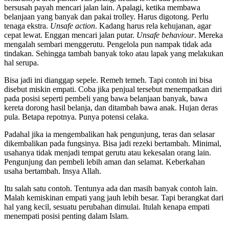
bersusah payah mencari jalan lain. Apalagi, ketika membawa
belanjaan yang banyak dan pakai trolley. Harus digotong. Perlu
tenaga ekstra.
Unsafe action
. Kadang harus rela kehujanan, agar
cepat lewat. Enggan mencari jalan putar.
Unsafe behaviour
. Mereka
mengalah sembari menggerutu. Pengelola pun nampak tidak ada
tindakan. Sehingga tambah banyak toko atau lapak yang melakukan
hal serupa.
Bisa jadi ini dianggap sepele. Remeh temeh. Tapi contoh ini bisa
disebut miskin empati. Coba jika penjual tersebut menempatkan diri
pada posisi seperti pembeli yang bawa belanjaan banyak, bawa
kereta dorong hasil belanja, dan ditambah bawa anak. Hujan deras
pula. Betapa repotnya. Punya potensi celaka.
Padahal jika ia mengembalikan hak pengunjung, teras dan selasar
dikembalikan pada fungsinya. Bisa jadi rezeki bertambah. Minimal,
usahanya tidak menjadi tempat gerutu atau kekesalan orang lain.
Pengunjung dan pembeli lebih aman dan selamat. Keberkahan
usaha bertambah. Insya Allah.
Itu salah satu contoh. Tentunya ada dan masih banyak contoh lain.
Malah kemiskinan empati yang jauh lebih besar. Tapi berangkat dari
hal yang kecil, sesuatu perubahan dimulai. Itulah kenapa empati
menempati posisi penting dalam Islam.