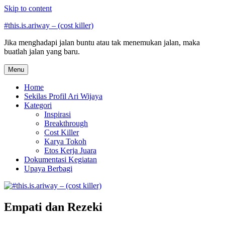
Skip to content
#this.is.ariway – (cost killer)
Jika menghadapi jalan buntu atau tak menemukan jalan, maka
buatlah jalan yang baru.
Menu
Home
Sekilas Profil Ari Wijaya
Kategori
Inspirasi
Breakthrough
Cost Killer
Karya Tokoh
Etos Kerja Juara
Dokumentasi Kegiatan
Upaya Berbagi
Empati dan Rezeki