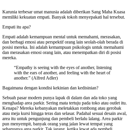
Karunia terbesar umat manusia adalah diberikan Sang Maha Kuasa
memiliki kekuatan empati. Banyak tokoh menyepakati hal tersebut.
Empati itu apa?
Empati adalah kemampuan mental untuk memahami, merasakan,
dan berbagi emosi atau perspektif orang lain seolah-olah berada di
posisi mereka. Ini adalah kemampuan psikologis untuk memahami
dan merasakan emosi orang lain, atau menempatkan diri di posisi
mereka.
“Empathy is seeing with the eyes of another, listening
with the ears of another, and feeling with the heart of
another.” (Alfred Adler)
Bagaimana dengan kondisi kekinian dan kedisinian?
Sebuah pasar modern punya lapak di dalam dan ada toko yang
menghadap area parkir. Sering mata tertuju pada toko atau outlet itu.
Kenapa? Mereka kebanyakan meletakkan rombong atau gerobak
atau meja kursi hingga teras dan selasar. Padahal sesuai desain awal,
area itu untuk pengunjung dan pembeli berlalu lalang. Area parkir
pun menyempit, banyak orang yang jalan lewat tempat yang
seharusnya area parkir. Tak jarang, ketika lewat ada pembeli