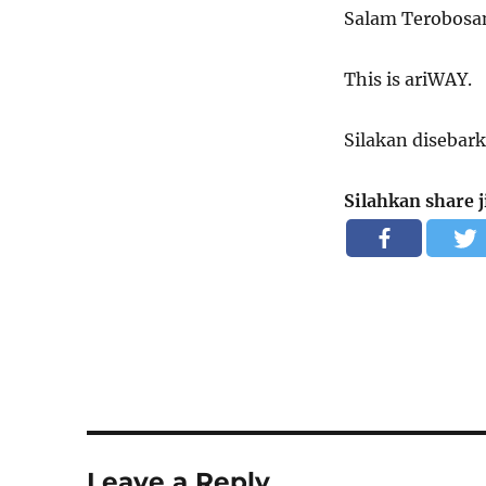
Salam Terobosan
This is ariWAY.
Silakan disebar
Silahkan share 
Leave a Reply