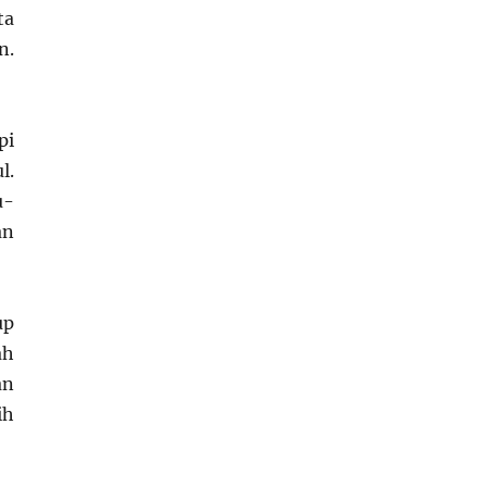
ta
n.
pi
l.
u-
an
up
ah
an
ih