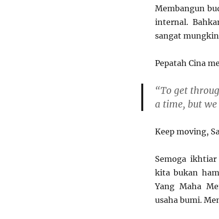
Membangun bud
internal. Bahk
sangat mungkin 
Pepatah Cina m
“To get throug
a time, but we
Keep moving, Sa
Semoga ikhtiar 
kita bukan ham
Yang Maha Mem
usaha bumi. Men