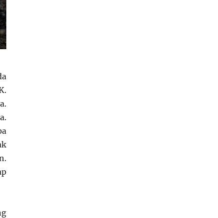
da
K.
a.
a.
pa
ak
n.
ap
ng