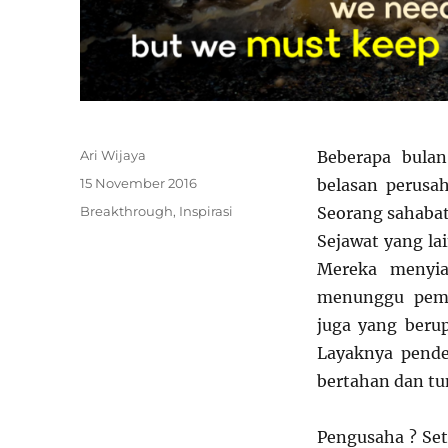
Author
Ari Wijaya
Beberapa bulan
Posted
15 November 2016
belasan perusah
on
Categories
Breakthrough
,
Inspirasi
Seorang sahabat
Sejawat yang la
Mereka menyia
menunggu pemu
juga yang beru
Layaknya pende
bertahan dan t
Pengusaha ? Set