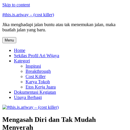
Skip to content
#this.is.ariway – (cost killer)
Jika menghadapi jalan buntu atau tak menemukan jalan, maka
buatlah jalan yang baru.
Menu
Home
Sekilas Profil Ari Wijaya
Kategori
Inspirasi
Breakthrough
Cost Killer
Karya Tokoh
Etos Kerja Juara
Dokumentasi Kegiatan
Upaya Berbagi
Mengasah Diri dan Tak Mudah
Menyerah