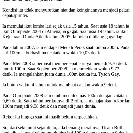
.
Kondisi itu tidak menyurutkan niat dan keinginannya menjadi pelari
cepat/sprinter.
.
Ia memulai ikut lomba lari sejak usia 15 tahun. Saat usia 18 tahun ia
ikut Olimpiade 2004 di Athena, ia gagal. Saat usia 19 tahun, ia ikut
Kejuaraan Dunia Atletik tahun 2005. Ia boleh dibilang gagal lagi.
.
Pada tahun 2007, ia mendapat Medali Perak saat lomba 200m. Pada
lari 100m ia berhasil mencatatkan waktu 10,03 detik.
.
Pada Mei 2008 ia berhasil mempercepat larinya menjadi 9,76 detik
untuk 100m. Saat September 2008, ia menorehkan waktu 9,72
detik. Ia mengalahkan juara dunia 100m ketika itu, Tyson Gay.
.
Ia butuh waktu 4 tahun untuk membuat catatan waktu 9 detik.
.
Pada Olimpiade 2008 ia meraih medali emas 100m dengan catatan
9,69 detik. Satu tahun berikutnya di Berlin, ia menajamkan rekor lari
100m menjadi 9,58 detik dan menjadi juara dunia.
.
Rekor itu hingga saat ini masih belum terpecahkan.
.
So, dari sekelumit sejarah itu, ada benang merahnya, Usain Bolt
berlatih selama 4 tahun untuk bisa lari 100m dengan catatan 9 detik.