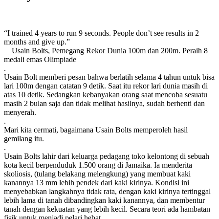
“I trained 4 years to run 9 seconds. People don’t see results in 2
months and give up.”
__Usain Bolts, Pemegang Rekor Dunia 100m dan 200m. Peraih 8
medali emas Olimpiade
.
Usain Bolt memberi pesan bahwa berlatih selama 4 tahun untuk bisa
lari 100m dengan catatan 9 detik. Saat itu rekor lari dunia masih di
atas 10 detik. Sedangkan kebanyakan orang saat mencoba sesuatu
masih 2 bulan saja dan tidak melihat hasilnya, sudah berhenti dan
menyerah.
.
Mari kita cermati, bagaimana Usain Bolts memperoleh hasil
gemilang itu.
.
Usain Bolts lahir dari keluarga pedagang toko kelontong di sebuah
kota kecil berpenduduk 1.500 orang di Jamaika. Ia menderita
skoliosis, (tulang belakang melengkung) yang membuat kaki
kanannya 13 mm lebih pendek dari kaki kirinya. Kondisi ini
menyebabkan langkahnya tidak rata, dengan kaki kirinya tertinggal
lebih lama di tanah dibandingkan kaki kanannya, dan membentur
tanah dengan kekuatan yang lebih kecil. Secara teori ada hambatan
fisik untuk menjadi pelari hebat.