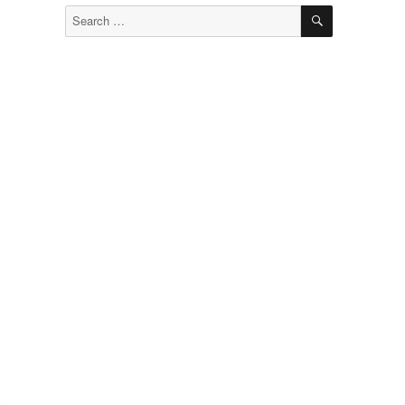
SEARCH
Search
for: