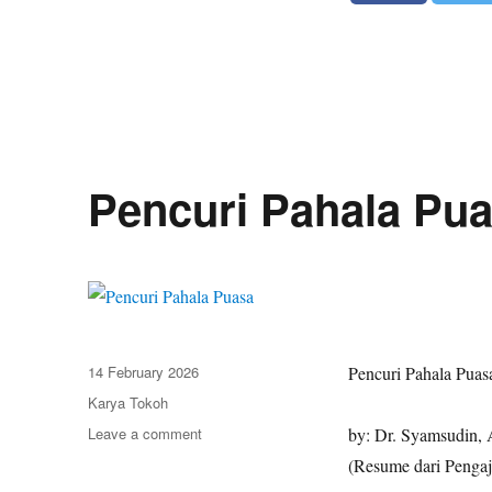
Pencuri Pahala Pu
Posted
14 February 2026
Pencuri Pahala Puas
on
Categories
Karya Tokoh
Leave a comment
on
by: Dr. Syamsudin, 
Pencuri
(Resume dari Pengaj
Pahala