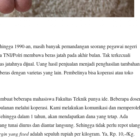
 hingga 1990-an, masih banyak pemandangan seorang pegawai negeri
ta TNI/Polri membawa beras jatah pada akhir bulan. Tak terkecuali
s jatahnya dijual. Uang hasil penjualan menjadi penghasilan tambahan
beras dengan varietas yang lain. Pembelinya bisa koperasi atau toko
mbuat beberapa mahasiswa Fakultas Teknik punya ide. Beberapa dose
bulanan melalui koperasi. Kami melakukan komunikasi dan memperole
Sehingga dalam 1 tahun, akan mendapatkan dana yang tetap. Ada
ng tunai diurus dan diantar langsung. Sehingga tidak perlu repot ulang
gin yang fixed
adalah sepuluh rupiah per kilogram. Ya, Rp. 10,-/Kg.