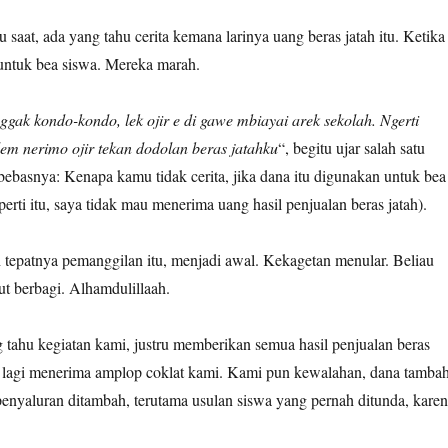
 saat, ada yang tahu cerita kemana larinya uang beras jatah itu. Ketika
ntuk bea siswa. Mereka marah.
ggak kondo-kondo, lek ojir e di gawe mbiayai arek sekolah. Ngerti
em nerimo ojir tekan dodolan beras jatahku
“, begitu ujar salah satu
bebasnya: Kenapa kamu tidak cerita, jika dana itu digunakan untuk bea
perti itu, saya tidak mau menerima uang hasil penjualan beras jatah).
h tepatnya pemanggilan itu, menjadi awal. Kekagetan menular. Beliau
rut berbagi. Alhamdulillaah.
 tahu kegiatan kami, justru memberikan semua hasil penjualan beras
 lagi menerima amplop coklat kami. Kami pun kewalahan, dana tamba
penyaluran ditambah, terutama usulan siswa yang pernah ditunda, kare