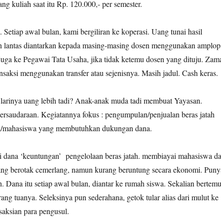
g kuliah saat itu Rp. 120.000,- per semester.
. Setiap awal bulan, kami bergiliran ke koperasi. Uang tunai hasil
n lantas diantarkan kepada masing-masing dosen menggunakan amplop
 juga ke Pegawai Tata Usaha, jika tidak ketemu dosen yang dituju. Zam
nsaksi menggunakan transfer atau sejenisnya. Masih jadul. Cash keras.
a larinya uang lebih tadi? Anak-anak muda tadi membuat Yayasan.
saudaraan. Kegiatannya fokus : pengumpulan/penjualan beras jatah
a/mahasiswa yang membutuhkan dukungan dana.
 dana ‘keuntungan’ pengelolaan beras jatah. membiayai mahasiswa d
 berotak cemerlang, namun kurang beruntung secara ekonomi. Puny
h. Dana itu setiap awal bulan, diantar ke rumah siswa. Sekalian bertem
ang tuanya. Seleksinya pun sederahana, getok tular alias dari mulut ke
saksian para pengusul.