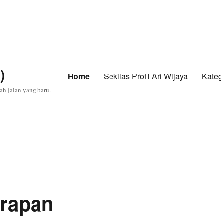
)
Home
Sekilas Profil Ari Wijaya
Kateg
ah jalan yang baru.
arapan