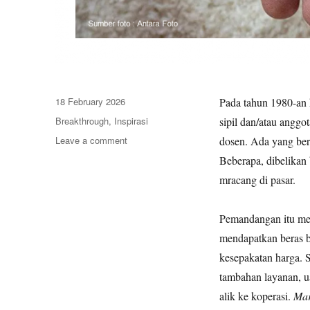
Posted
18 February 2026
Pada tahun 1980-an
on
Categories
Breakthrough
,
Inspirasi
sipil dan/atau anggo
Leave a comment
on
dosen. Ada yang bera
Beras
Beberapa, dibelikan 
Jatah
mracang di pasar.
dan
Harapan
Pemandangan itu me
mendapatkan beras 
kesepakatan harga. 
tambahan layanan, ua
alik ke koperasi.
Mar