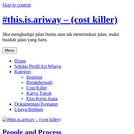
Skip to content
#this.is.ariway – (cost killer)
Jika menghadapi jalan buntu atau tak menemukan jalan, maka
buatlah jalan yang baru.
Menu
Home
Sekilas Profil Ari Wijaya
Kategori
Inspirasi
Breakthrough
Cost Killer
Karya Tokoh
Etos Kerja Juara
Dokumentasi Kegiatan
Upaya Berbagi
People and Process