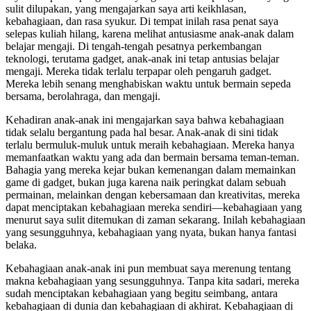
sulit dilupakan, yang mengajarkan saya arti keikhlasan,
kebahagiaan, dan rasa syukur. Di tempat inilah rasa penat saya
selepas kuliah hilang, karena melihat antusiasme anak-anak dalam
belajar mengaji. Di tengah-tengah pesatnya perkembangan
teknologi, terutama gadget, anak-anak ini tetap antusias belajar
mengaji. Mereka tidak terlalu terpapar oleh pengaruh gadget.
Mereka lebih senang menghabiskan waktu untuk bermain sepeda
bersama, berolahraga, dan mengaji.
Kehadiran anak-anak ini mengajarkan saya bahwa kebahagiaan
tidak selalu bergantung pada hal besar. Anak-anak di sini tidak
terlalu bermuluk-muluk untuk meraih kebahagiaan. Mereka hanya
memanfaatkan waktu yang ada dan bermain bersama teman-teman.
Bahagia yang mereka kejar bukan kemenangan dalam memainkan
game di gadget, bukan juga karena naik peringkat dalam sebuah
permainan, melainkan dengan kebersamaan dan kreativitas, mereka
dapat menciptakan kebahagiaan mereka sendiri—kebahagiaan yang
menurut saya sulit ditemukan di zaman sekarang. Inilah kebahagiaan
yang sesungguhnya, kebahagiaan yang nyata, bukan hanya fantasi
belaka.
Kebahagiaan anak-anak ini pun membuat saya merenung tentang
makna kebahagiaan yang sesungguhnya. Tanpa kita sadari, mereka
sudah menciptakan kebahagiaan yang begitu seimbang, antara
kebahagiaan di dunia dan kebahagiaan di akhirat. Kebahagiaan di