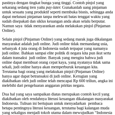
pastinya dengan tingkat bunga yang tinggi. Contoh pinjol yang
sekarang sedang tren yaitu
pay-later.
Gunakanlah uang pinjaman
untuk sesuatu yang produktif seperti membuka bisnis, sehingga anda
dapat melunasi pinjaman tanpa melewati batas tenggat waktu yang
sudah disepakati dan siklus keuangan anda akan selalu berputar.
Namun saya tidak menyarankan anda melakukan pinjol (Pinjaman
Online).
Selain pinjol (Pinjaman Online) yang sedang marak juga dikalangan
masyarakat adalah judi online. Judi online tidak memandang usia,
sebanyak 4 juta orang di Indonesia sudah terpapar yang namanya
judi online. Bahkan sampai elite politik di negara kita pun ikut serta
dalam transaksi judi online. Banyak yang mengira bahwa judi
online dapat membuat orang cepat kaya, yang nyatanya tidak sama
sekali, judi online hanya akan memperburuk keuangan kita.
Terutama bagi orang yang melakukan pinjol (Pinjaman Online)
hanya agar dapat betransaksi di judi online. Kerugian yang
diakibatkan oleh judi online telah mencapai Rp 600 triliun, angka ini
melebihi dari pengeluaran anggaran priritas negara.
Dua hal yang saya sampaikan diatas merupakan contoh kecil yang
diakibatkan oleh rendahnya literasi keuangan dikalangan masyarakat
Indonesia. Tulisan ini bertujuan untuk menyadarkan pembaca
betapa pentingnya literasi keuangan, terutama bagi kalangan muda
yang sekaligus menjadi tokoh utama dalam mewujudkan “Indonesia