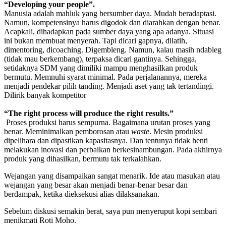
“Developing your people”.
Manusia adalah mahluk yang bersumber daya. Mudah beradaptasi.
Namun, kompetensinya harus digodok dan diarahkan dengan benar.
Acapkali, dihadapkan pada sumber daya yang apa adanya. Situasi
ini bukan membuat menyerah. Tapi dicari gapnya, dilatih,
dimentoring, dicoaching. Digembleng. Namun, kalau masih ndableg
(tidak mau berkembang), terpaksa dicari gantinya. Sehingga,
setidaknya SDM yang dimiliki mampu menghasilkan produk
bermutu. Memnuhi syarat minimal. Pada perjalanannya, mereka
menjadi pendekar pilih tanding. Menjadi aset yang tak tertandingi.
Dilirik banyak kompetitor
“The right process will produce the right results.”
Proses produksi harus sempurna. Bagaimana urutan proses yang
benar. Meminimalkan pemborosan atau
waste
. Mesin produksi
dipelihara dan dipastikan kapasitasnya. Dan tentunya tidak henti
melakukan inovasi dan perbaikan berkesinambungan. Pada akhirnya
produk yang dihasilkan, bermutu tak terkalahkan.
Wejangan yang disampaikan sangat menarik. Ide atau masukan atau
wejangan yang besar akan menjadi benar-benar besar dan
berdampak, ketika dieksekusi alias dilaksanakan.
Sebelum diskusi semakin berat, saya pun menyeruput kopi sembari
menikmati Roti Moho.