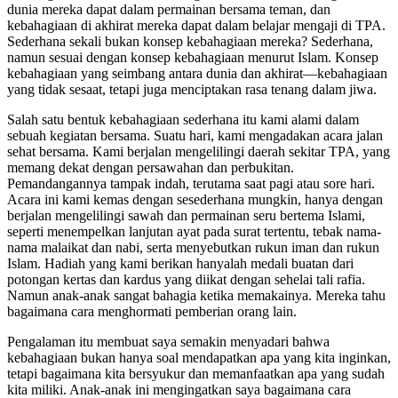
dunia mereka dapat dalam permainan bersama teman, dan
kebahagiaan di akhirat mereka dapat dalam belajar mengaji di TPA.
Sederhana sekali bukan konsep kebahagiaan mereka? Sederhana,
namun sesuai dengan konsep kebahagiaan menurut Islam. Konsep
kebahagiaan yang seimbang antara dunia dan akhirat—kebahagiaan
yang tidak sesaat, tetapi juga menciptakan rasa tenang dalam jiwa.
Salah satu bentuk kebahagiaan sederhana itu kami alami dalam
sebuah kegiatan bersama. Suatu hari, kami mengadakan acara jalan
sehat bersama. Kami berjalan mengelilingi daerah sekitar TPA, yang
memang dekat dengan persawahan dan perbukitan.
Pemandangannya tampak indah, terutama saat pagi atau sore hari.
Acara ini kami kemas dengan sesederhana mungkin, hanya dengan
berjalan mengelilingi sawah dan permainan seru bertema Islami,
seperti menempelkan lanjutan ayat pada surat tertentu, tebak nama-
nama malaikat dan nabi, serta menyebutkan rukun iman dan rukun
Islam. Hadiah yang kami berikan hanyalah medali buatan dari
potongan kertas dan kardus yang diikat dengan sehelai tali rafia.
Namun anak-anak sangat bahagia ketika memakainya. Mereka tahu
bagaimana cara menghormati pemberian orang lain.
Pengalaman itu membuat saya semakin menyadari bahwa
kebahagiaan bukan hanya soal mendapatkan apa yang kita inginkan,
tetapi bagaimana kita bersyukur dan memanfaatkan apa yang sudah
kita miliki. Anak-anak ini mengingatkan saya bagaimana cara