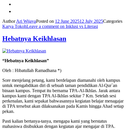
Author
Ari Wijaya
Posted on
12 June 2025
12 July 2025
Categories
Karya Tokoh
Leave a comment
on Inklusi vs Literasi
Hebatnya Keikhlasan
“Hebatnya Keikhlasan”
Oleh : Hibatullah Ramadhana *)
Sore menjelang petang, kami berdelapan diamanahi oleh kampus
untuk mengabdikan diri di sebuah taman pendidikan Al-Qur`an
binaan kampus. Tempat itu bernama TPA-Al-Ikhlas. Jarak antara
kampus kami dengan TPA Al-Ikhlas sekitar 7 Km. Setelah sesi
perkenalan, kami sepakat bahwasannya kegiatan belajar menagajar
di TPA tersebut akan dilaksanakan pada Kamis hingga Ahad setiap
pekan.
Pasti kalian bertanya-tanya, mengapa kami yang berstatus
mahasiswa disibukkan dengan kegiatan ajar mengajar di TPA.