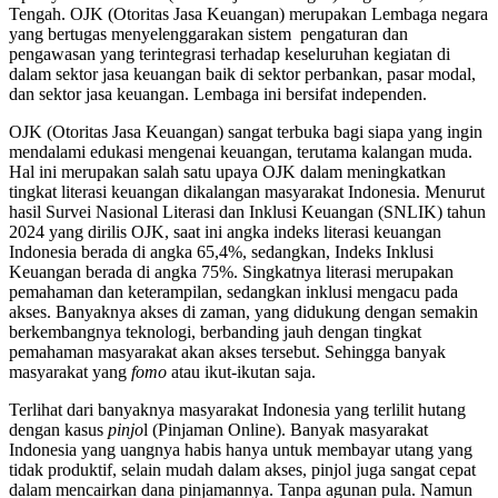
Tengah. OJK (Otoritas Jasa Keuangan) merupakan Lembaga negara
yang bertugas menyelenggarakan sistem pengaturan dan
pengawasan yang terintegrasi terhadap keseluruhan kegiatan di
dalam sektor jasa keuangan baik di sektor perbankan, pasar modal,
dan sektor jasa keuangan. Lembaga ini bersifat independen.
OJK (Otoritas Jasa Keuangan) sangat terbuka bagi siapa yang ingin
mendalami edukasi mengenai keuangan, terutama kalangan muda.
Hal ini merupakan salah satu upaya OJK dalam meningkatkan
tingkat literasi keuangan dikalangan masyarakat Indonesia. Menurut
hasil Survei Nasional Literasi dan Inklusi Keuangan (SNLIK) tahun
2024 yang dirilis OJK, saat ini angka indeks literasi keuangan
Indonesia berada di angka 65,4%, sedangkan, Indeks Inklusi
Keuangan berada di angka 75%. Singkatnya literasi merupakan
pemahaman dan keterampilan, sedangkan inklusi mengacu pada
akses. Banyaknya akses di zaman, yang didukung dengan semakin
berkembangnya teknologi, berbanding jauh dengan tingkat
pemahaman masyarakat akan akses tersebut. Sehingga banyak
masyarakat yang
fomo
atau ikut-ikutan saja.
Terlihat dari banyaknya masyarakat Indonesia yang terlilit hutang
dengan kasus
pinjo
l (Pinjaman Online). Banyak masyarakat
Indonesia yang uangnya habis hanya untuk membayar utang yang
tidak produktif, selain mudah dalam akses, pinjol juga sangat cepat
dalam mencairkan dana pinjamannya. Tanpa agunan pula. Namun