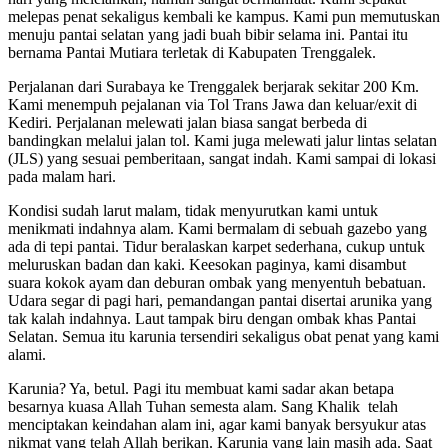
melepas penat sekaligus kembali ke kampus. Kami pun memutuskan
menuju pantai selatan yang jadi buah bibir selama ini. Pantai itu
bernama Pantai Mutiara terletak di Kabupaten Trenggalek.
Perjalanan dari Surabaya ke Trenggalek berjarak sekitar 200 Km.
Kami menempuh pejalanan via Tol Trans Jawa dan keluar/exit di
Kediri. Perjalanan melewati jalan biasa sangat berbeda di
bandingkan melalui jalan tol. Kami juga melewati jalur lintas selatan
(JLS) yang sesuai pemberitaan, sangat indah. Kami sampai di lokasi
pada malam hari.
Kondisi sudah larut malam, tidak menyurutkan kami untuk
menikmati indahnya alam. Kami bermalam di sebuah gazebo yang
ada di tepi pantai. Tidur beralaskan karpet sederhana, cukup untuk
meluruskan badan dan kaki. Keesokan paginya, kami disambut
suara kokok ayam dan deburan ombak yang menyentuh bebatuan.
Udara segar di pagi hari, pemandangan pantai disertai arunika yang
tak kalah indahnya. Laut tampak biru dengan ombak khas Pantai
Selatan. Semua itu karunia tersendiri sekaligus obat penat yang kami
alami.
Karunia? Ya, betul. Pagi itu membuat kami sadar akan betapa
besarnya kuasa Allah Tuhan semesta alam. Sang Khalik telah
menciptakan keindahan alam ini, agar kami banyak bersyukur atas
nikmat yang telah Allah berikan. Karunia yang lain masih ada. Saat