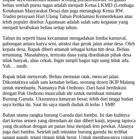
beliau setelah purna tugas adalah menjadi Ketua LKMD (Lembaga
Ketahanan Masyarakat Desa) dan juga merangkap Ketua RW.
Tradisi perayaan Hari Ulang Tahun Proklamasi Kemerdekaan atau
lebih populer disebut Águstusan adalah salah satu kegiatan yang
menjadi kesibukan beliau setiap tahun.
Tahun itu seperti biasa kecamatan mengadakan lomba karnaval,
gabungan antara karya seni, atraksi dan gerak jalan antar desa. Oleh
kepala desa, Bapak diberi amanah sebagai ketua tim desa. Beliau
tertantang. Masalahnya, ternyata dana yang disediakan pihak desa
tidak banyak, alias cekak. Ingin tampil bagus tapi uang tidak ada.
Yah… nasib.
Bapak tidak menyerah. Beliau memutar otak, mencari jalan.
Dikontaknya salah satu kenalan beliau, seorang dosen IKIP Malang
untuk membantu. Namanya Pak Oediono. Dari hasil berdiskusi
dengan Pak Oediono muncullah ide untuk membuat miniatur
Burung Garuda. Ukurannya lumayan besar, lebih dari tinggi badan
saya ketika itu. Saat itu saya masih duduk di kelas 1 SMP.
Bahan utama rangka burung Garuda dari bambu. Isi dan kulitnya
dari kertas semen yang direndam air dan diberi kanji, tepung tapioca
yang dicairkan dengan air panas bisa menjadi lem perekat. Alasnya
juga dari bambu. Setelah jadi miniatur burung garuda itu terlihat
sangat gagah, tetapi ringan tidak berat. Untuk membawanya cukup