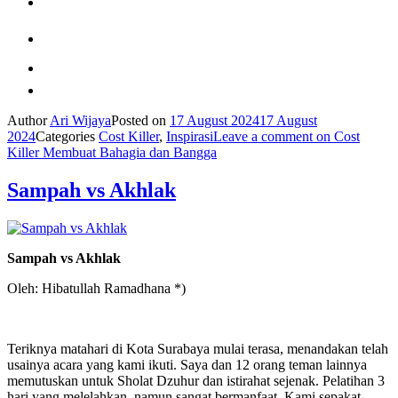
Author
Ari Wijaya
Posted on
17 August 2024
17 August
2024
Categories
Cost Killer
,
Inspirasi
Leave a comment
on Cost
Killer Membuat Bahagia dan Bangga
Sampah vs Akhlak
Sampah vs Akhlak
Oleh: Hibatullah Ramadhana *)
Teriknya matahari di Kota Surabaya mulai terasa, menandakan telah
usainya acara yang kami ikuti. Saya dan 12 orang teman lainnya
memutuskan untuk Sholat Dzuhur dan istirahat sejenak. Pelatihan 3
hari yang melelahkan, namun sangat bermanfaat. Kami sepakat