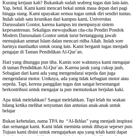
Kurang kerjaan kah? Bukankah sudah seabreg tugas dan lain-lain.
Yap, betul. Kami kami mencari bekal untuk masa depan dari pagi
hingga siang. Kami upayakan semua tugas untuk diri sendiri tuntas.
Itulah salah satu keunikan dari kampus kami, Universitas
Darussalam Gontor, karena kampus ini mempunyai sistem
kepesantrenan. Sekaligus mewujudkan cita-cita Pendiri Pondok
Modern Darussalam Gontor untuk turut bertanggung jawab
memajukan ummat Islam dalan mencari ridha Allah. Itulah sore
harinya manfaatkn untuk orang lain. Kami berganti tugas menjadi
pengajar di Taman Pendidikan Al-Qur`an.
Hari yang ditunggu pun tiba. Kamis sore waktunya kami mengajar
di taman Pendidikan Al-Qur`an. Karena jarak yang cukup jauh,
Sebagian dari kami ada yang mengendarai sepeda dan juga
mengendarai motor. Uniknya, ada yang tidak kebagian motor atau
sepeda. Tapi, kerena panggilan tugas dan sangat bersemangat
berkontribusi untuk mengajar ia pun memutuskan berjalan kaki.
Apa tidak melelahkan? Sangat melelahkan. Tapi lelah itu seakan
hilang ketika melihat senyuman dan antusias anak-anak untuk
belajar
Bukan kebetulan, nama TPA itu “Al-Ikhlas” yang menjadi inspirasi
dan semangat kami. Kami tidak meminta untuk dibayar sepeser pun.
Tujuan kami disini untuk mengajarkan apa yang telah kami dapat