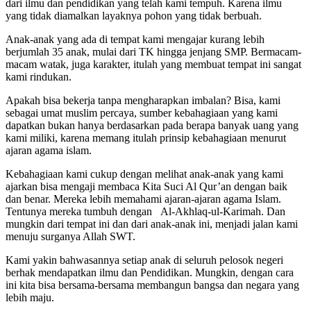
dari ilmu dan pendidikan yang telah kami tempuh. Karena ilmu
yang tidak diamalkan layaknya pohon yang tidak berbuah.
Anak-anak yang ada di tempat kami mengajar kurang lebih
berjumlah 35 anak, mulai dari TK hingga jenjang SMP. Bermacam-
macam watak, juga karakter, itulah yang membuat tempat ini sangat
kami rindukan.
Apakah bisa bekerja tanpa mengharapkan imbalan? Bisa, kami
sebagai umat muslim percaya, sumber kebahagiaan yang kami
dapatkan bukan hanya berdasarkan pada berapa banyak uang yang
kami miliki, karena memang itulah prinsip kebahagiaan menurut
ajaran agama islam.
Kebahagiaan kami cukup dengan melihat anak-anak yang kami
ajarkan bisa mengaji membaca Kita Suci Al Qur’an dengan baik
dan benar. Mereka lebih memahami ajaran-ajaran agama Islam.
Tentunya mereka tumbuh dengan Al-Akhlaq-ul-Karimah. Dan
mungkin dari tempat ini dan dari anak-anak ini, menjadi jalan kami
menuju surganya Allah SWT.
Kami yakin bahwasannya setiap anak di seluruh pelosok negeri
berhak mendapatkan ilmu dan Pendidikan. Mungkin, dengan cara
ini kita bisa bersama-bersama membangun bangsa dan negara yang
lebih maju.