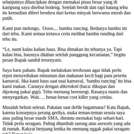
selanjutnya dilancipkan dengan memakai pisau besar yang di
kampung saya disebut bodeng. Setelah bersih dan rapi batang tebu
itu kemudian diberi bendera dari kertas minyak berwarna merah dan
putih.
Kami pun melongo. Oooo… bambu runcing. Bedanya bambu ini
dari tebu. Kami semua tertawa ceria melihat bambu runding dari
tebu itu.
“Le, nanti kalau kalian haus. Bisa dimakan itu tebunya ya. Tapi
kalau bisa, hausnya ditahan setelah panggung kecamatan,” begitu
pesan Bapak sambil tersenyum.
Saya baru paham. Bapak melakukan terobosan agar tidak perlu
repot menyediakan minuman dan makanan kecil bagi para peserta
karnaval. Jika kami haus saat usai karnaval, ‘bambu runcing’ itu bisa
kami makan. Caranya dengan
dikerokoti
(baca: dikupas dan
dipotong pakai gigi). Tebu memang berenergi. Rasanya manis dan
menyegarkan. Wah…. benar-benar cost killer yang cerdas.
Masalah belum selesai. Pakaian saat defile bagaimana? Kata Bapak,
karena konsepnya perang gerilya, maka teman-teman seusia saya
atau paling besar masih SMA, diminta memakai baju sehari-hari.
Tidak perlu seragam. Paling ditambah sarung atau asesoris yang ada
di rumah. Rakyat berjuang ketika itu memang nggak pakai seragam