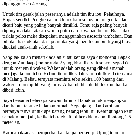
dipanggul oleh 4 orang.
Untuk tim gerak jalan pesertanya adalah tim ibu-ibu. Pelatihnya,
Bapak sendiri. Penghematan. Untuk baju seragam tim gerak jalan
dicari baju yang paling banyak dimiliki. Tentu saja paling banyak
dipunyai adalah atasan warna putih dan bawahan hitam. Biar tidak
terlalu polos maka disepakati menggunakan asesoris tambahan. Dan
pilihlah hasduk atau dasi pramuka yang merah dan putih yang biasa
dipakai anak-anak sekolah.
Yang tak kalah menarik adalah sutau ketika saya dibonceng Bapak
dengan Zundaap (motor roda 2 yang bisa dikayuh seperti sepeda)
untuk menemui waker. Waker adalah orang yang diberi amanah
menjaga kebun tebu. Kebun itu milik salah satu pabrik gula ternama
di Malang. Beliau ternyata meminta tebu sekira 100 batang dari
waker. Tebu dipilih yang lurus. Alhamdulillaah diluluskan, bahkan
diberi lebih.
Saya bersama beberapa kawan diminta Bapak untuk mengangkut
dari kebun tebu ke halaman rumah. Sepanjang jalan kami pun
bertanya-tanya untuk apa batang-batang tebu ini. Kebingungan kami
semakin menjadi, ketika tebu-tebu itu dibersihkan dan dipotong 1,5
meter-an.
Kami anak-anak memperhatikan tanpa berkedip. Ujung tebu itu