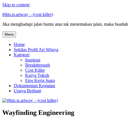
Skip to content
#this.is.ariway – (cost killer)
Jika menghadapi jalan buntu atau tak menemukan jalan, maka buatlah 
Menu
Home
Sekilas Profil Ari Wijaya
Kategori
Inspirasi
Breakthrough
Cost Killer
Karya Tokoh
Etos Kerja Juara
Dokumentasi Kegiatan
Upaya Berbagi
Wayfinding Engineering