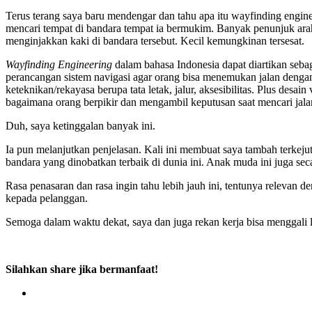
Terus terang saya baru mendengar dan tahu apa itu wayfinding engine
mencari tempat di bandara tempat ia bermukim. Banyak penunjuk arah
menginjakkan kaki di bandara tersebut. Kecil kemungkinan tersesat.
Wayfinding Engineering
dalam bahasa Indonesia dapat diartikan seb
perancangan sistem navigasi agar orang bisa menemukan jalan dengan m
keteknikan/rekayasa berupa tata letak, jalur, aksesibilitas. Plus de
bagaimana orang berpikir dan mengambil keputusan saat mencari jalan.
Duh, saya ketinggalan banyak ini.
Ia pun melanjutkan penjelasan. Kali ini membuat saya tambah terkeju
bandara yang dinobatkan terbaik di dunia ini. Anak muda ini juga sec
Rasa penasaran dan rasa ingin tahu lebih jauh ini, tentunya releva
kepada pelanggan.
Semoga dalam waktu dekat, saya dan juga rekan kerja bisa menggali le
Silahkan share jika bermanfaat!