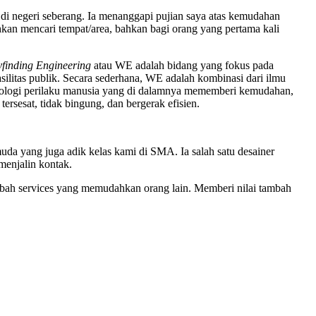
 di negeri seberang. Ia menanggapi pujian saya atas kemudahan
kan mencari tempat/area, bahkan bagi orang yang pertama kali
finding Engineering
atau WE adalah bidang yang fokus pada
ilitas publik.
Secara sederhana, WE adalah kombinasi dari ilmu
 psikologi perilaku manusia yang di dalamnya mememberi kemudahan,
rsesat, tidak bingung, dan bergerak efisien.
muda yang juga adik kelas kami di SMA. Ia salah satu desainer
menjalin kontak.
ambah services yang memudahkan orang lain. Memberi nilai tambah