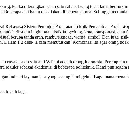
ering, ketika diterangkan salah satu sahabat yang telah lama bermukim
. Beberapa alat bantu disediakan di beberapa area. Sehingga memudah
agai Rekayasa Sistem Penunjuk Arah atau Teknik Pemanduan Arah.
Way
udah di suatu lingkungan, baik itu gedung, kota, transportasi, atau fas
sain visual berupa tanda arah, rambu/signage, warna, simbol. Dan juga,
 Dalam 1-2 detik ia bisa memutuskan. Kombinasi itu agar orang tidak te
t. Ternyata salah satu ahli WE ini adalah orang Indonesia. Perempuan 
ara reguler sebagai akademisi di beberapa politeknik. Kami pun segera 
n dengan industri layanan jasa yang sedang kami geluti. Bagaimana men
bih jauh lagi.