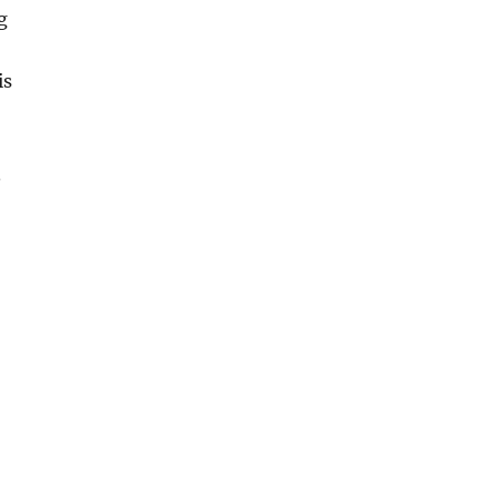
g
is
.