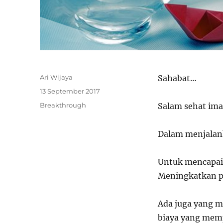
Author
Ari Wijaya
Sahabat…
Posted
13 September 2017
on
Categories
Breakthrough
Salam sehat ima
Dalam
menjala
Untuk mencapai 
Meningkatkan p
Ada juga yang m
biaya yang memp