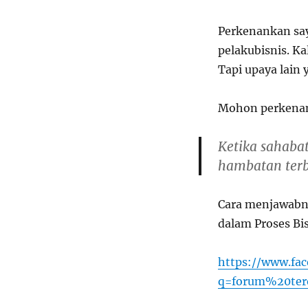
Perkenankan sa
pelaku
bisnis
. K
Tapi upaya lain
Mohon perkenan 
Ketika sahaba
hambatan terb
Cara menjawabn
dalam Proses Bisn
https://www.fa
q=forum%20ter