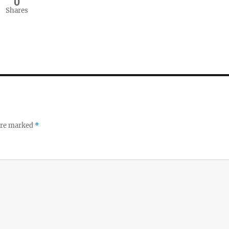
0
Shares
 are marked
*