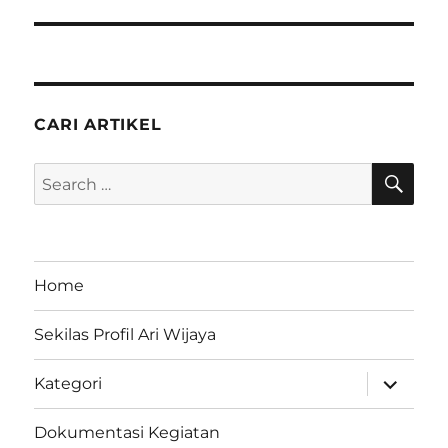
post:
CARI ARTIKEL
SE
Search
for:
Home
Sekilas Profil Ari Wijaya
expand
Kategori
child
menu
Dokumentasi Kegiatan