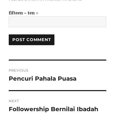
fifteen − ten =
Post
PREVIOUS
navigation
Pencuri Pahala Puasa
Previous
post:
NEXT
Followership Bernilai Ibadah
Next