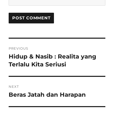
Post
PREVIOUS
navigation
Hidup & Nasib : Realita yang
Previous
Terlalu Kita Seriusi
post:
NEXT
Beras Jatah dan Harapan
Next
post: