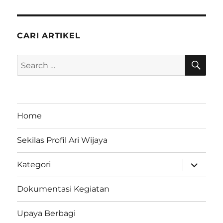
CARI ARTIKEL
SE
Search
for:
Home
Sekilas Profil Ari Wijaya
expand
Kategori
child
menu
Dokumentasi Kegiatan
Upaya Berbagi