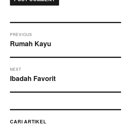
Post
PREVIOUS
navigation
Rumah Kayu
Previous
post:
NEXT
Ibadah Favorit
Next
post:
CARI ARTIKEL