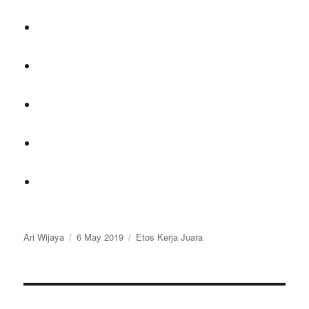
Author
Ari Wijaya
Posted
6 May 2019
Categories
Etos Kerja Juara
on