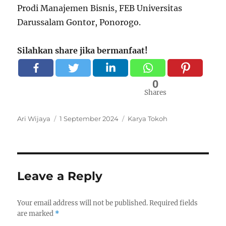
Prodi Manajemen Bisnis, FEB Universitas
Darussalam Gontor, Ponorogo.
Silahkan share jika bermanfaat!
0
Shares
Author
Ari Wijaya
Posted
1 September 2024
Categories
Karya Tokoh
on
Leave a Reply
Your email address will not be published.
Required fields
are marked
*