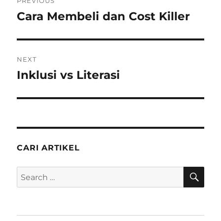
PREVIOUS
navigation
Cara Membeli dan Cost Killer
Previous
post:
NEXT
Inklusi vs Literasi
Next
post:
CARI ARTIKEL
SE
Search
for: