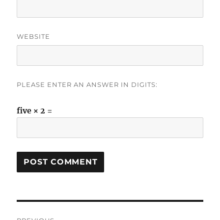
WEBSITE
PLEASE ENTER AN ANSWER IN DIGITS:
five × 2 =
Post