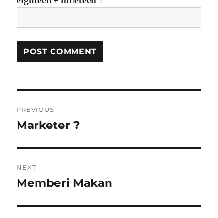
eighteen + nineteen =
Post
PREVIOUS
navigation
Marketer ?
Previous
post:
NEXT
Memberi Makan
Next
post: