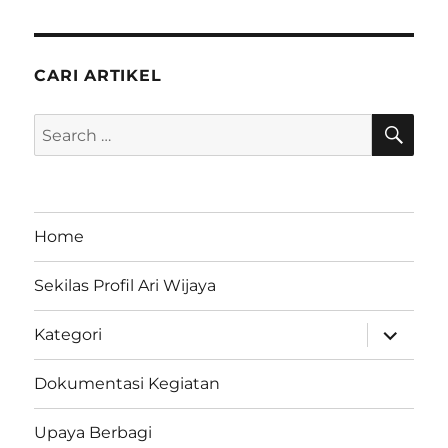
CARI ARTIKEL
SE
Search
for:
Home
Sekilas Profil Ari Wijaya
expand
Kategori
child
menu
Dokumentasi Kegiatan
Upaya Berbagi