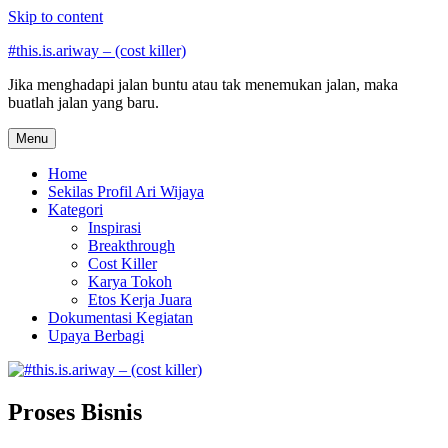
Skip to content
#this.is.ariway – (cost killer)
Jika menghadapi jalan buntu atau tak menemukan jalan, maka
buatlah jalan yang baru.
Menu
Home
Sekilas Profil Ari Wijaya
Kategori
Inspirasi
Breakthrough
Cost Killer
Karya Tokoh
Etos Kerja Juara
Dokumentasi Kegiatan
Upaya Berbagi
Proses Bisnis