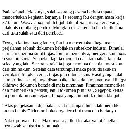
Pada sebuah lokakarya, salah seorang peserta berkesempatan
menceritakan kegiatan kerjanya. Ia seorang ibu dengan masa kerja
37 tahun. Wow… tiga puluh tujuh tahun! Satu masa kerja yang
tidak bisa dibilang pendek. Mungkin masa kerja beliau lebih lama
dari usia salah satu dari pembaca.
Dengan kalimat yang lancar, ibu itu menceritakan bagaimana
perjalanan sebuah dokumen kebijakan subsektor industri. Dimulai
dari ia menerima surat tugas. Ibu itu memeriksa, mengerjakan tugas
sesuai porsinya. Sebagian lagi ia meminta data tambahan kepada
seksi yang lain. Secara paralel ia juga meminta data dan masukan
dari tim hukum. Setelah data terkumpul maka perlu dilakukan
verifikasi. Singkat cerita, tugas pun dituntaskan. Hasil yang sudah
hampir final selanjutnya disampaikan kepada pimpinannya. Hingga
akhirnya dokumen berada di meja pimpinan. Pimpinan memeriksa
dan memberikan persetujuan. Dokumen pun usai. Segepok kertas
itu pun dikirimkan kepada fungsi yang lain untuk ditindaklanjuti.
“Atas penjelasan tadi, apakah saat ini fungsi ibu sudah memiliki
proses bisnis?” Mentor Lokakarya tersebut mencoba bertanya.
“Ndak punya e, Pak. Makanya saya ikut lokakarya ini,” beliau
menjawab sembari tersipu malu.