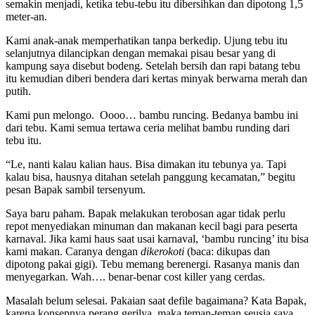
semakin menjadi, ketika tebu-tebu itu dibersihkan dan dipotong 1,5
meter-an.
Kami anak-anak memperhatikan tanpa berkedip. Ujung tebu itu
selanjutnya dilancipkan dengan memakai pisau besar yang di
kampung saya disebut bodeng. Setelah bersih dan rapi batang tebu
itu kemudian diberi bendera dari kertas minyak berwarna merah dan
putih.
Kami pun melongo. Oooo… bambu runcing. Bedanya bambu ini
dari tebu. Kami semua tertawa ceria melihat bambu runding dari
tebu itu.
“Le, nanti kalau kalian haus. Bisa dimakan itu tebunya ya. Tapi
kalau bisa, hausnya ditahan setelah panggung kecamatan,” begitu
pesan Bapak sambil tersenyum.
Saya baru paham. Bapak melakukan terobosan agar tidak perlu
repot menyediakan minuman dan makanan kecil bagi para peserta
karnaval. Jika kami haus saat usai karnaval, ‘bambu runcing’ itu bisa
kami makan. Caranya dengan
dikerokoti
(baca: dikupas dan
dipotong pakai gigi). Tebu memang berenergi. Rasanya manis dan
menyegarkan. Wah…. benar-benar cost killer yang cerdas.
Masalah belum selesai. Pakaian saat defile bagaimana? Kata Bapak,
karena konsepnya perang gerilya, maka teman-teman seusia saya