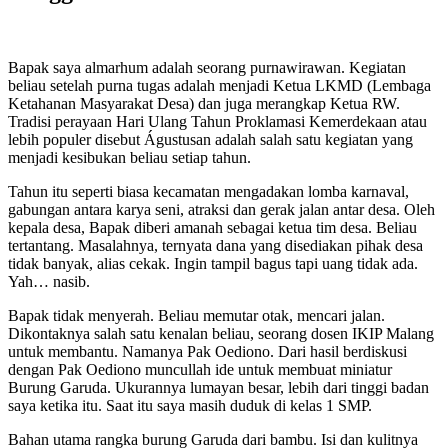
Bapak saya almarhum adalah seorang purnawirawan. Kegiatan
beliau setelah purna tugas adalah menjadi Ketua LKMD (Lembaga
Ketahanan Masyarakat Desa) dan juga merangkap Ketua RW.
Tradisi perayaan Hari Ulang Tahun Proklamasi Kemerdekaan atau
lebih populer disebut Águstusan adalah salah satu kegiatan yang
menjadi kesibukan beliau setiap tahun.
Tahun itu seperti biasa kecamatan mengadakan lomba karnaval,
gabungan antara karya seni, atraksi dan gerak jalan antar desa. Oleh
kepala desa, Bapak diberi amanah sebagai ketua tim desa. Beliau
tertantang. Masalahnya, ternyata dana yang disediakan pihak desa
tidak banyak, alias cekak. Ingin tampil bagus tapi uang tidak ada.
Yah… nasib.
Bapak tidak menyerah. Beliau memutar otak, mencari jalan.
Dikontaknya salah satu kenalan beliau, seorang dosen IKIP Malang
untuk membantu. Namanya Pak Oediono. Dari hasil berdiskusi
dengan Pak Oediono muncullah ide untuk membuat miniatur
Burung Garuda. Ukurannya lumayan besar, lebih dari tinggi badan
saya ketika itu. Saat itu saya masih duduk di kelas 1 SMP.
Bahan utama rangka burung Garuda dari bambu. Isi dan kulitnya