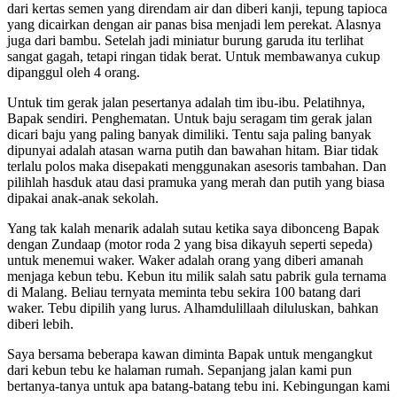
dari kertas semen yang direndam air dan diberi kanji, tepung tapioca
yang dicairkan dengan air panas bisa menjadi lem perekat. Alasnya
juga dari bambu. Setelah jadi miniatur burung garuda itu terlihat
sangat gagah, tetapi ringan tidak berat. Untuk membawanya cukup
dipanggul oleh 4 orang.
Untuk tim gerak jalan pesertanya adalah tim ibu-ibu. Pelatihnya,
Bapak sendiri. Penghematan. Untuk baju seragam tim gerak jalan
dicari baju yang paling banyak dimiliki. Tentu saja paling banyak
dipunyai adalah atasan warna putih dan bawahan hitam. Biar tidak
terlalu polos maka disepakati menggunakan asesoris tambahan. Dan
pilihlah hasduk atau dasi pramuka yang merah dan putih yang biasa
dipakai anak-anak sekolah.
Yang tak kalah menarik adalah sutau ketika saya dibonceng Bapak
dengan Zundaap (motor roda 2 yang bisa dikayuh seperti sepeda)
untuk menemui waker. Waker adalah orang yang diberi amanah
menjaga kebun tebu. Kebun itu milik salah satu pabrik gula ternama
di Malang. Beliau ternyata meminta tebu sekira 100 batang dari
waker. Tebu dipilih yang lurus. Alhamdulillaah diluluskan, bahkan
diberi lebih.
Saya bersama beberapa kawan diminta Bapak untuk mengangkut
dari kebun tebu ke halaman rumah. Sepanjang jalan kami pun
bertanya-tanya untuk apa batang-batang tebu ini. Kebingungan kami