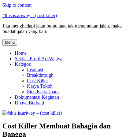
Skip to content
#this.is.ariway – (cost killer)
Jika menghadapi jalan buntu atau tak menemukan jalan, maka
buatlah jalan yang baru.
Menu
Home
Sekilas Profil Ari Wijaya
Kategori
Inspirasi
Breakthrough
Cost Killer
Karya Tokoh
Etos Kerja Juara
Dokumentasi Kegiatan
Upaya Berbagi
Cost Killer Membuat Bahagia dan
Bangga