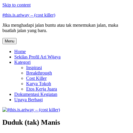
Skip to content
#this.is.ariway – (cost killer)
Jika menghadapi jalan buntu atau tak menemukan jalan, maka
buatlah jalan yang baru.
Menu
Home
Sekilas Profil Ari Wijaya
Kategori
Inspirasi
Breakthrough
Cost Killer
Karya Tokoh
Etos Kerja Juara
Dokumentasi Kegiatan
Upaya Berbagi
Duduk (tak) Manis