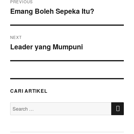
PREVIOUS
navigation
Emang Boleh Sepeka Itu?
Previous
post:
NEXT
Leader yang Mumpuni
Next
post:
CARI ARTIKEL
SE
Search
for: