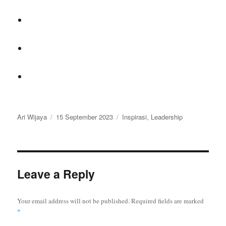
Author
Ari Wijaya
Posted
15 September 2023
Categories
Inspirasi
,
Leadership
on
Leave a Reply
Your email address will not be published.
Required fields are marked
*