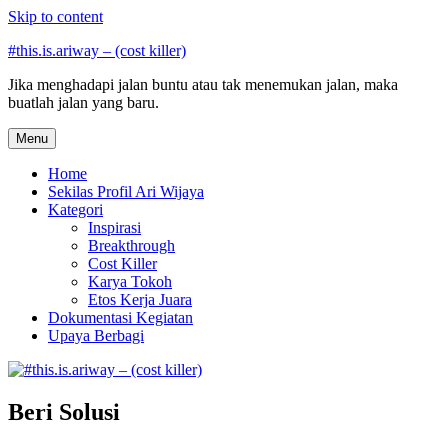
Skip to content
#this.is.ariway – (cost killer)
Jika menghadapi jalan buntu atau tak menemukan jalan, maka
buatlah jalan yang baru.
Menu
Home
Sekilas Profil Ari Wijaya
Kategori
Inspirasi
Breakthrough
Cost Killer
Karya Tokoh
Etos Kerja Juara
Dokumentasi Kegiatan
Upaya Berbagi
Beri Solusi