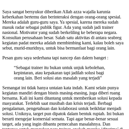
Saya sangat bersyukur diberikan Allah azza wajalla karunia
keberkahan bertemu dan berinteraksi dengan orang-orang spesial.
Mereka adalah guru-guru saya. Ya spesial, karena mereka sudah
masuk radar sebagai publik figur. Ada yang sudah jadi trainer
nasional. Motivator yang sudah berkeliling ke beberapa negara.
Konsultan perusahaan besar. Salah satu aktivitas di antara seabreg
kegiatan padat mereka adalah membimbing kami, kalau boleh saya
sebut, murid-muridnya, untuk bisa bermanfaat bagi orang lain.
Pesan guru saya sederhana tapi nancep dan dalem banget :
“Sebagai trainer itu bukan untuk unjuk kebolehan,
kepintaran, atau kepakaran tapi jadilah solusi bagi
orang lain. Beri solusi atas masalah yang terjadi”
Semangat ini tidak hanya untaian kata indah. Kami selain punya
kegiatan mandiri dengan bisnis masing-masing, juga diberi ruang
bersama. Kali ini kami ditantang untuk memberikan solusi kepada
masyarakat. Terlebih saat musibah dan krisis terjadi. Berbagi
pengalaman, pengetahuan dan kolaborasi untuk beikhtiar menjadi
solusi. Uniknya, target pun dipatok dalam bentuk rupiah. Ini bukan
berarti mengejar komersial semata. Tapi agar benar-benar sesuai
target, ada yang ingin dibantu pemecahan masalahnya. Dan