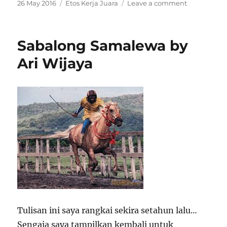
Posted
26 May 2016
Categories
Etos Kerja Juara
Leave a comment
on
on
NGALUP
BARENG
!
Sabalong Samalewa by
(baca
:
Ari Wijaya
Mudik
Bersama)
Tulisan ini saya rangkai sekira setahun lalu…
Sengaja saya tampilkan kembali untuk