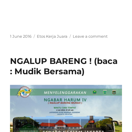
Posted
1 June 2016
Categories
Etos Kerja Juara
Leave a comment
on
on
Green
Leaders,
Apa
NGALUP BARENG ! (baca
Kabar
?
: Mudik Bersama)